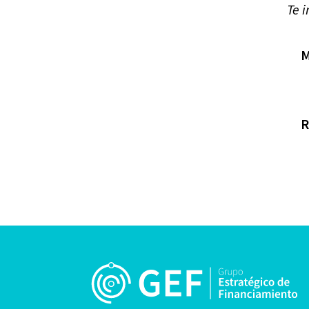
Te 
M
R