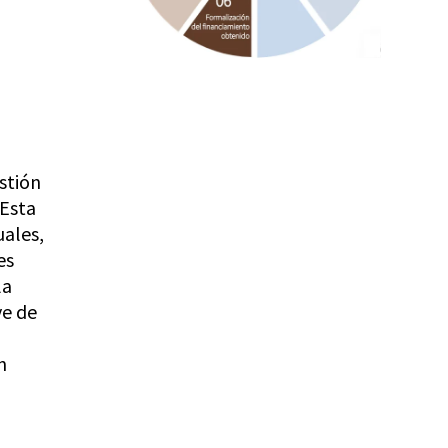
stión
 Esta
uales,
es
la
ve de
n