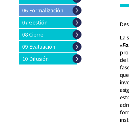
06 Formalización
07 Gestión
Des
08 Cierre
La 
«Fo
09 Evaluación
pro
10 Difusión
de 
fas
que
invo
asi
est
adm
for
inst