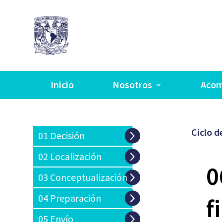
Inicio
Nosotros
Aco
Ciclo d
01 Decisión
02 Localización
0
03 Conceptualización
04
Preparación
f
05
Envío